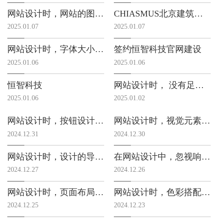
网站设计时，网站的图标设计不专业或含义模糊怎么办？
CHIASMUS北京建筑设计
2025.01.07
2025.01.07
网站设计时，字体大小、类型不合适，影响可读性怎么办？
签约恒智科技官网建设
2025.01.06
2025.01.06
恒智科技
网站设计时， 没有足够的留白，让页面看起来拥挤杂乱怎么办？
2025.01.06
2025.01.02
网站设计时，按钮设计不明显或不符合操作习惯，降低了用户交互性怎么办？
网站设计时，视觉元素过多或过于花哨，导致页面加载慢且分散用户注意力怎么办？
2024.12.31
2024.12.30
网站设计时，设计的导航栏不清晰、不易用，影响用户浏览怎么办？
在网站设计中，忽视响应式设计，在移动设备上显示异常怎么办？
2024.12.27
2024.12.26
网站设计时，页面布局混乱，重点内容不突出，用户容易迷失怎么办？
网站设计时，色彩搭配不协调，影响视觉体验和品牌传达怎么办？
2024.12.25
2024.12.23