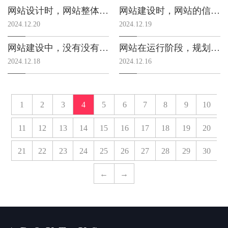
网站设计时，网站整体设计风格不符合企业品牌形象怎么办？
网站建设时，网站的信息架构规划混乱，导致用户难以找到所需信息怎么办？
2024.12.20
2024.12.19
网站建设中，没有没有考虑法律合规问题，如版权、隐私政策等在规划中缺失怎么办？
网站在运行阶段，规划的网站更新周期不明确，缺乏内容更新计划怎么办？
2024.12.18
2024.12.16
1
2
3
4
5
6
7
8
9
10
11
12
13
14
15
16
17
18
19
20
21
22
23
24
25
26
27
28
29
30
←
→