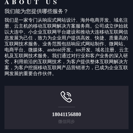
ABOUT US
我们能为您提供哪些服务？
我们是一家专门从响应式网站设计、海外电商开发、域名注
册、云主机的移动互联网解决方案服务商。公司成立伊始就
以大连中、小企业互联网平台建设和推动大连移动互联网信
息发展为己任，致力为企业用户提供高效、快捷、质量高的
互联网技术服务。业务范围包括响应式网站制作、微网站、
电商平台、微媒体、android开发、ios开发、域名注册、云主
机及互联网技术服务。我们通过对行业和客户业务的深入研
究，利用前沿的互联网技术，为客户提供整体互联网解决方
案，为客户挖掘移动互联网产品营销潜力，已成为企业互联
网发展的重要合作伙伴。
18041156880
微信同步