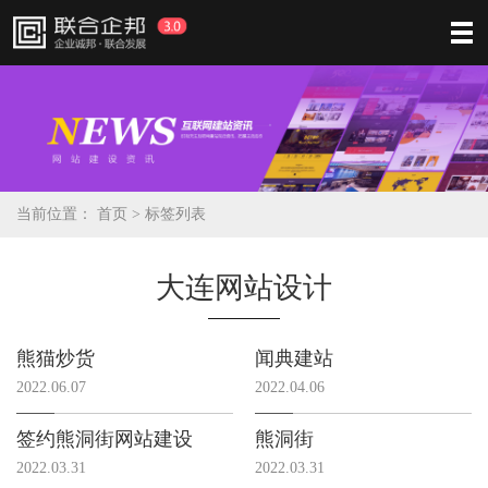
当前位置：
首页 >
标签列表
大连网站设计
熊猫炒货
闻典建站
2022.06.07
2022.04.06
签约熊洞街网站建设
熊洞街
2022.03.31
2022.03.31