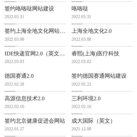
签约咯咯哒网站建设
咯咯哒
2022.03.31
2022.03.31
签约上海全地文化网站建设
上海全地文化2.0
2022.03.08
2022.03.08
IDE快递官网2.0（英文独立站）
睿熙(上海)医疗科技
2022.03.03
2022.03.02
德国赛通2.0
签约德国赛通网站建设
2022.02.28
2022.02.22
高源信息技术2.0
三利环境2.0
2022.02.16
2022.02.16
签约北京健康促进会网站
成大国际（英文）
2022.01.27
2021.12.08