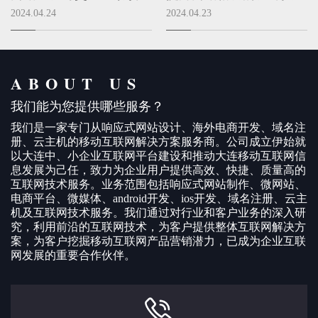
2024.04.24
2024.04.23
ABOUT US
我们能为您提供哪些服务？
我们是一家专门从响应式网站设计、海外电商开发、域名注
册、云主机的移动互联网解决方案服务商。公司成立伊始就
以大连中、小企业互联网平台建设和推动大连移动互联网信
息发展为己任，致力为企业用户提供高效、快捷、质量高的
互联网技术服务。业务范围包括响应式网站制作、微网站、
电商平台、微媒体、android开发、ios开发、域名注册、云主
机及互联网技术服务。我们通过对行业和客户业务的深入研
究，利用前沿的互联网技术，为客户提供整体互联网解决方
案，为客户挖掘移动互联网产品营销潜力，已成为企业互联
网发展的重要合作伙伴。