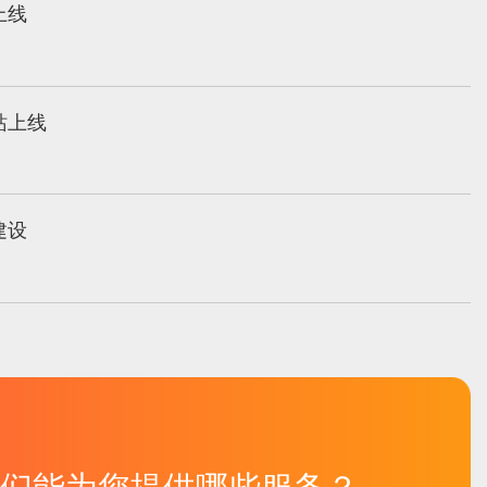
上线
站上线
建设