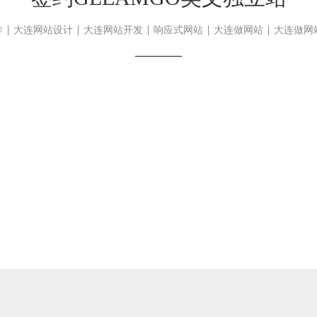
作
大连网站设计
大连网站开发
响应式网站
大连做网站
大连做网