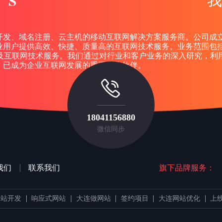
US
开发、域名注册、云主机的移动互联网解决方案服务商。公司成
业用户提供高效、快捷、质量高的互联网技术服务。业务范围包
、云主机及互联网技术服务。我们通过对行业和客户业务的深入研究
，已成为企业互联网发展的重要合作伙伴。
18041156880
微信同步
旗下品牌服务：
我们
联系我们
网站开发
响应式网站
大连做网站
签约项目
大连网站优化
上