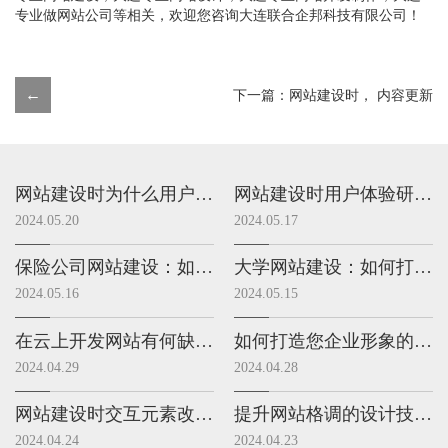
专业做网站公司等相关，欢迎您咨询大连联合企邦科技有限公司！
←
上一篇：网站建设时，内容缺乏吸引力，不能引起用户兴趣怎
下一篇：网站建设时， 内容更新
网站建设时为什么用户体验研究很重要？
网站建设时用户体验研究有哪些方法？
2024.05.20
2024.05.17
保险公司网站建设：如何打造数字化客户服务的新平台？
大学网站建设：如何打造数字化校园新风貌？
2024.05.16
2024.05.15
在云上开发网站有何缺点？
如何打造您企业形象的网站建设？
2024.04.29
2024.04.28
网站建设时交互元素改善网站体验的方式有哪些？
提升网站格调的设计技巧有哪些？
2024.04.24
2024.04.23