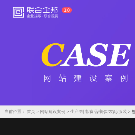
当前位置：
首页 >
网站建设案例
>
生产/制造/食品/餐饮/农副/服装
>
熊