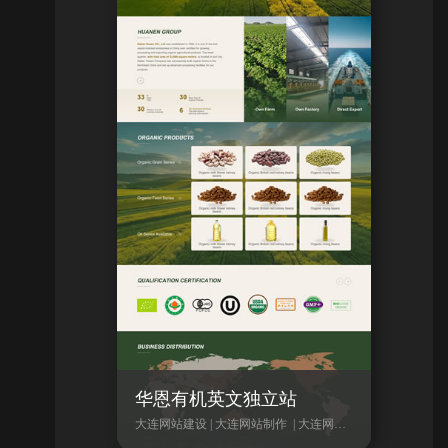
华恩有机英文独立站
大连网站建设 | 大连网站制作 | 大连网站设计 | 大连网站开发 | 大连做网站公司 | 大连专业网站开发制作