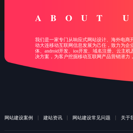
ABOUT 
我们是一家专门从响应式网站设计、海外电商
动大连移动互联网信息发展为己任，致力为企
体、android开发、ios开发、域名注册
决方案，为客户挖掘移动互联网产品营销潜力
网站建设案例
建站资讯
网站建设常见问题
关于