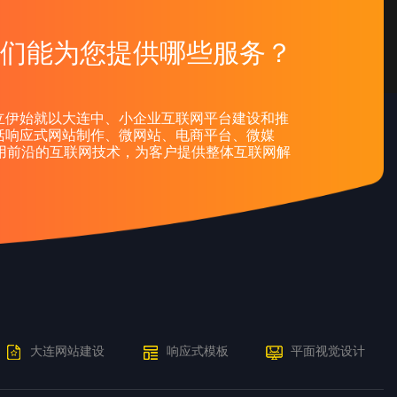
我们能为您提供哪些服务？
立伊始就以大连中、小企业互联网平台建设和推
括响应式网站制作、微网站、电商平台、微媒
，利用前沿的互联网技术，为客户提供整体互联网解
大连网站建设
响应式模板
平面视觉设计