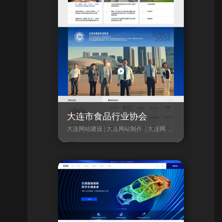
大连市食品行业协会
大连网站建设 | 大连网站制作 | 大连网站设计 | 大连网站开发 | 大连做网站公司 | 大连专业网站开发制作