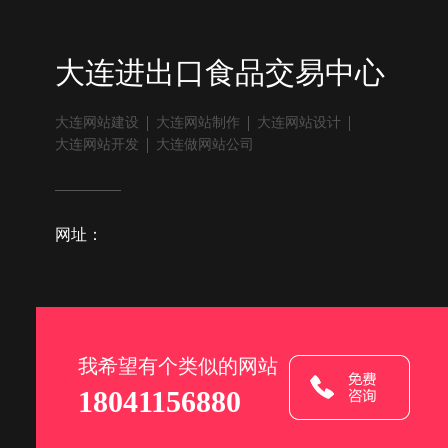
大连进出口食品交易中心
大连网站建设
大连网站制作
大连网站设计
大连网站开发
大连做网站公司
网址：
我希望有个类似的网站
18041156880