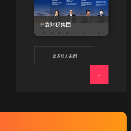
中鑫财税集团
更多相关案例
→