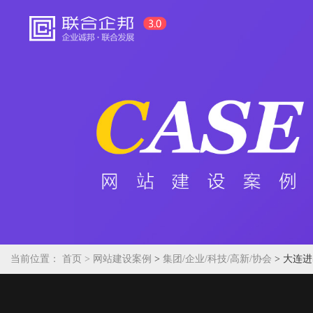
当前位置：
首页 >
网站建设案例
>
集团/企业/科技/高新/协会
>
大连进