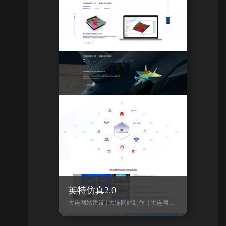
英特仿真2.0
大连网站建设 | 大连网站制作 | 大连网站设计 | 大连网站开发 | 大连做网站公司 | 大连专业网站开发制作