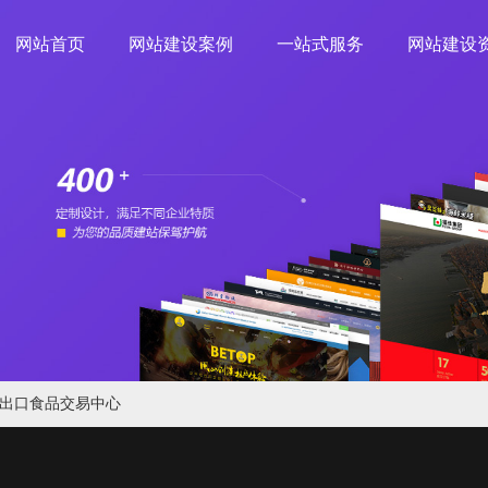
网站首页
网站建设案例
一站式服务
网站建设
出口食品交易中心