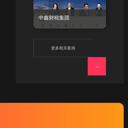
中鑫财税集团
更多相关案例
→