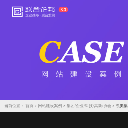
当前位置：
首页 >
网站建设案例
>
集团/企业/科技/高新/协会
>
凯美集