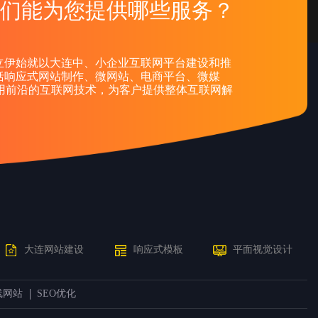
我们能为您提供哪些服务？
立伊始就以大连中、小企业互联网平台建设和推
括响应式网站制作、微网站、电商平台、微媒
，利用前沿的互联网技术，为客户提供整体互联网解
大连网站建设
响应式模板
平面视觉设计
线网站
SEO优化