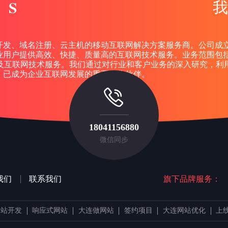
US
开发、域名注册、云主机的移动互联网解决方案服务商。公司成
业用户提供高效、快捷、质量高的互联网技术服务。业务范围包
、云主机及互联网技术服务。我们通过对行业和客户业务的深入研究
，已成为企业互联网发展的重要合作伙伴。
18041156880
微信同步
旗下品牌服务：
我们
联系我们
网站开发
响应式网站
大连做网站
签约项目
大连网站优化
上