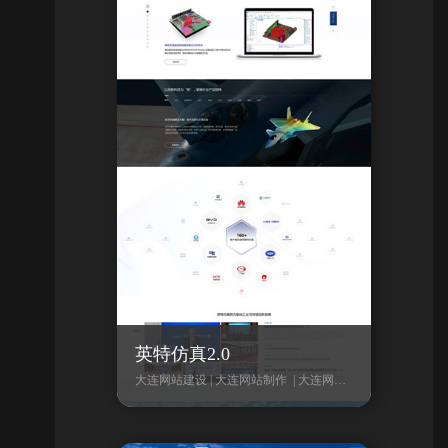
英特仿真2.0
大连网站建设 | 大连网站制作 | 大连网站设计 | 大连网站开发 | 大连做网站公司 | 大连专业网站开发制作