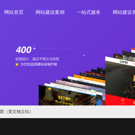
网站首页
网站建设案例
一站式服务
网站建设
团（英文独立站）