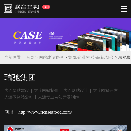
当前位置：
首页 >
网站建设案例
>
集团/企业/科技/高新/协会
>
瑞驰集
瑞驰集团
大连网站建设
大连网站制作
大连网站设计
大连网站开发
大连做网站公司
大连专业网站开发制作
网址：
http://www.richseafood.com/